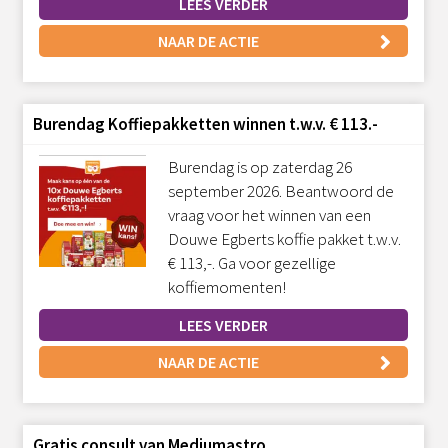
LEES VERDER
NAAR DE ACTIE
Burendag Koffiepakketten winnen t.w.v. € 113.-
Burendag is op zaterdag 26
september 2026. Beantwoord de
vraag voor het winnen van een
Douwe Egberts koffie pakket t.w.v.
€ 113,-. Ga voor gezellige
koffiemomenten!
LEES VERDER
NAAR DE ACTIE
Gratis consult van Mediumastro