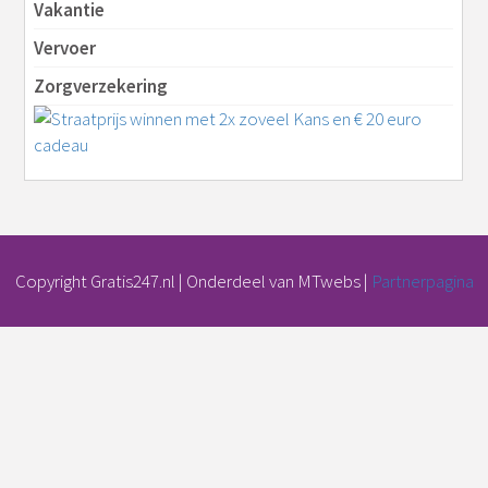
Vakantie
Vervoer
Zorgverzekering
Copyright Gratis247.nl | Onderdeel van MTwebs |
Partnerpagina