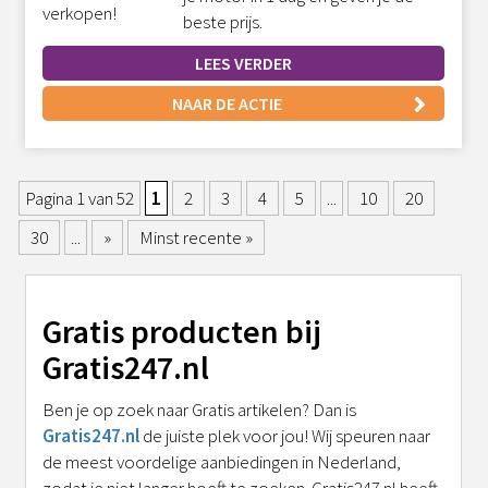
beste prijs.
LEES VERDER
NAAR DE ACTIE
Pagina 1 van 52
1
2
3
4
5
...
10
20
30
...
»
Minst recente »
Gratis producten bij
Gratis247.nl
Ben je op zoek naar Gratis artikelen? Dan is
Gratis247.nl
de juiste plek voor jou! Wij speuren naar
de meest voordelige aanbiedingen in Nederland,
zodat je niet langer hoeft te zoeken. Gratis247.nl heeft