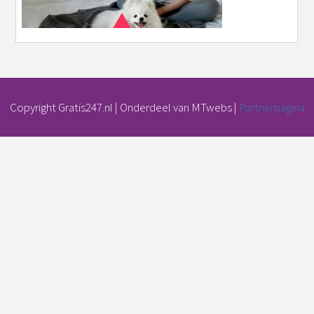
Copyright Gratis247.nl | Onderdeel van MTwebs |
Partnerpagina