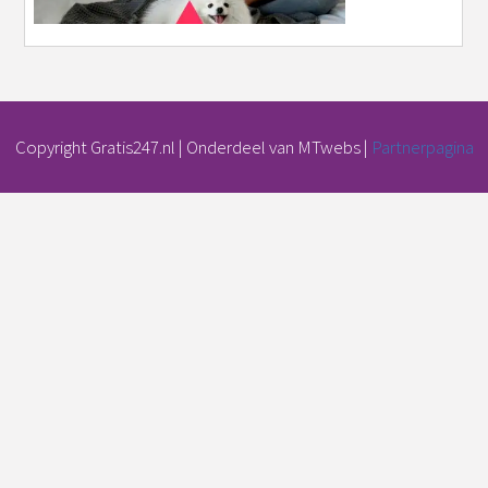
Copyright Gratis247.nl | Onderdeel van MTwebs |
Partnerpagina