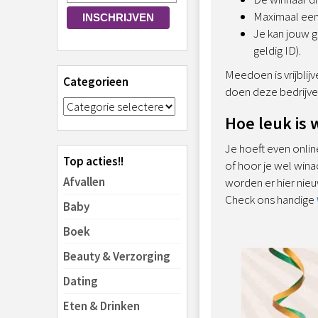
Maximaal een 
Je kan jouw 
geldig ID).
Meedoen is vrijblij
Categorieen
doen deze bedrijven
Hoe leuk is
Je hoeft even online
Top acties!!
of hoor je wel wina
Afvallen
worden er hier nieu
Check ons handige
Baby
Boek
Beauty & Verzorging
Dating
Eten & Drinken