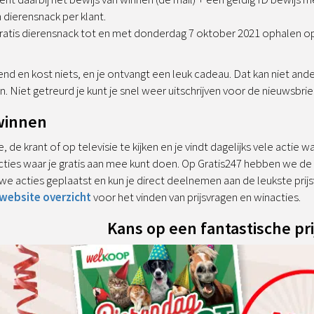
dierensnack per klant.
gratis dierensnack tot en met donderdag 7 oktober 2021 ophalen o
vend en kost niets, en je ontvangt een leuk cadeau. Dat kan niet an
. Niet getreurd je kunt je snel weer uitschrijven voor de nieuwsbrief
 winnen
, de krant of op televisie te kijken en je vindt dagelijks vele actie 
cties waar je gratis aan mee kunt doen. Op Gratis247 hebben we de pr
we acties geplaatst en kun je direct deelnemen aan de leukste prijsv
website overzicht
voor het vinden van prijsvragen en winacties.
Kans op een fantastische pri