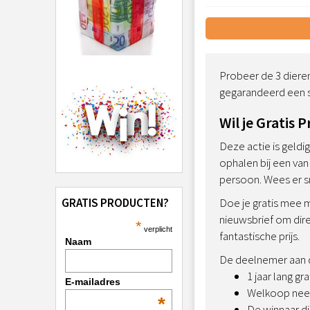
Probeer de 3 dieren
gegarandeerd een sn
Wil je Gratis 
Deze actie is geldi
ophalen bij een va
persoon. Wees er sn
Doe je gratis mee m
GRATIS PRODUCTEN?
nieuwsbrief om dir
*
verplicht
fantastische prijs.
Naam
De deelnemer aan d
1 jaar lang gra
E-mailadres
Welkoop neem
*
De winnaar di