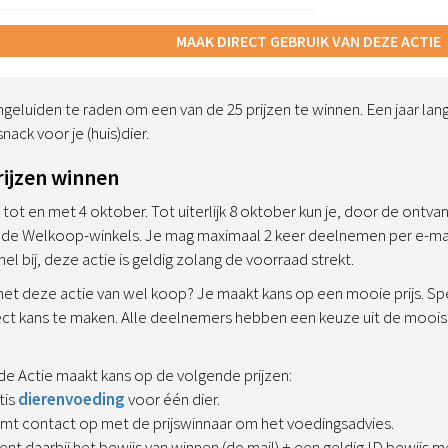
MAAK DIRECT GEBRUIK VAN DEZE ACTIE
geluiden te raden om een van de 25 prijzen te winnen. Een jaar lang 
ack voor je (huis)dier.
Prijzen winnen
g tot en met 4 oktober. Tot uiterlijk 8 oktober kun je, door de ontv
n de Welkoop-winkels. Je mag maximaal 2 keer deelnemen per e-mai
el bij, deze actie is geldig zolang de voorraad strekt.
et deze actie van wel koop? Je maakt kans op een mooie prijs. Spee
ect kans te maken. Alle deelnemers hebben een keuze uit de mooi
e Actie maakt kans op de volgende prijzen:
tis
dierenvoeding
voor één dier.
t contact op met de prijswinnaar om het voedingsadvies.
ent daarbij het bewijs van winnen (de mail) + een geldig ID bewijs 