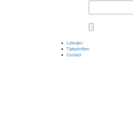
Loterijen
Tijdschriften
Contact
Schrijf je in
voor onze nieuwsb
en
win twee entreetickets
na
Naam
E-mailadres
*