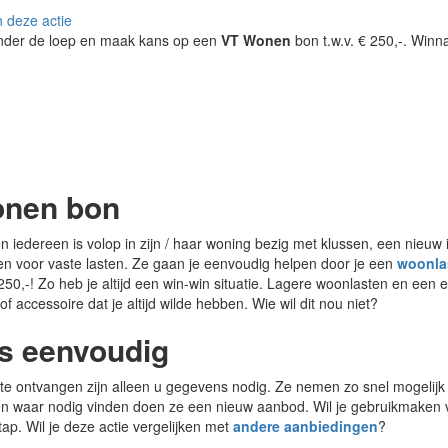
n deze actie
onder de loep en maak kans op een
VT Wonen
bon t.w.v. € 250,-. Winna
onen bon
iedereen is volop in zijn / haar woning bezig met klussen, een nieuw i
en voor vaste lasten. Ze gaan je eenvoudig helpen door je een
woonla
50,-! Zo heb je altijd een win-win situatie. Lagere woonlasten en een e
 of accessoire dat je altijd wilde hebben. Wie wil dit nou niet?
s eenvoudig
e ontvangen zijn alleen u gegevens nodig. Ze nemen zo snel mogelijk c
 en waar nodig vinden doen ze een nieuw aanbod. Wil je gebruikmaken 
tap. Wil je deze actie vergelijken met
andere aanbiedingen
?