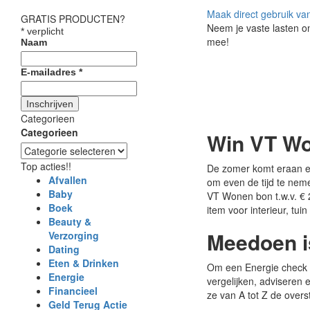
Maak direct gebruik va
GRATIS PRODUCTEN?
Neem je vaste lasten 
*
verplicht
mee!
Naam
E-mailadres
*
Categorieen
Categorieen
Win VT W
Top acties!!
De zomer komt eraan en 
Afvallen
om even de tijd te nem
Baby
VT Wonen bon t.w.v. € 2
Boek
item voor interieur, tuin
Beauty &
Meedoen i
Verzorging
Dating
Eten & Drinken
Om een Energie check t
Energie
vergelijken, adviseren
Financieel
ze van A tot Z de overs
Geld Terug Actie