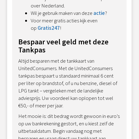
over Nederland.
Wil je gebruik maken van deze
actie
?
Voor meer gratis acties kijk even
op
Gratis247
!
Bespaar veel geld met deze
Tankpas
Altijd besparen met de tankkaart van
UnitedConsumers. Met de UnitedConsumers
tankpas bespaart u standaard minimaal 6 cent
per liter op brandstof, of u nu benzine, diesel of
LPG tankt – vergeleken met de landelijke
adviesprijs. Uw voordeel kan oplopen tot wel
€50,- of meer per jaar.
Het mooie is: dit bedrag wordt gewoon in euro’s
op uw bankrekening gestort, en u kiest zelf de
uitbetaaldatum. Begin vandaag nog met
besparen en vraag direct uw tankkaart aan.