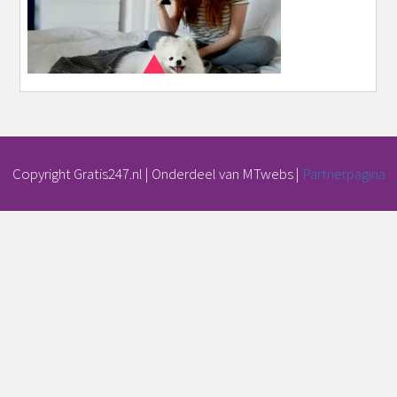
Copyright Gratis247.nl | Onderdeel van MTwebs |
Partnerpagina