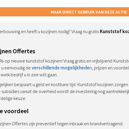
MAAK DIRECT GEBRUIK VAN DEZE ACTIE
rbouwing en heeft u kozijnen nodig? Vraag nu gratis
Kunststof koz
jnen Offertes
 op nieuwe kunststof kozijnen! Vraag gratis en vrijblijvend Kunststo
t u eenvoudig de
verschillende mogelijkhede
n, prijzen en voord
elk bedrijf u in zee wilt gaan.
gelijken bespaart u geld en kostbare tijd. Kunststof kozijnen zorg
 subsidies vanuit de overheid wordt de investering nog aantrekkeli
delige keuze.
je voordeel
ijnen Offertes zijn preventief tegen inbraak en brandvertragend.