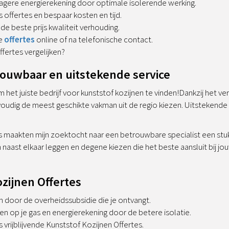
agere energierekening door optimale isolerende werking.
is offertes en bespaar kosten en tijd.
 de beste prijs kwaliteit verhouding.
de
offertes
online of na telefonische contact.
ffertes vergelijken?
rouwbaar en uitstekende service
 het juiste bedrijf voor kunststof kozijnen te vinden!Dankzij het ver
voudig de meest geschikte vakman uit de regio kiezen. Uitstekende s
s maakten mijn zoektocht naar een betrouwbare specialist een stuk 
naast elkaar leggen en degene kiezen die het beste aansluit bij jo
zijnen Offertes
 door de overheidssubsidie die je ontvangt.
n op je gas en energierekening door de betere isolatie.
is vrijblijvende Kunststof Kozijnen Offertes.