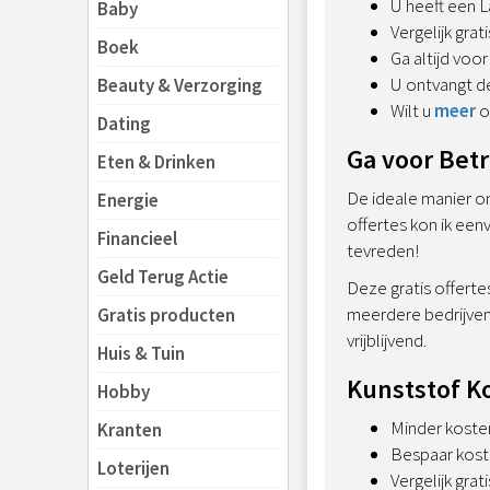
U heeft een L
Baby
Vergelijk grat
Boek
Ga altijd voor
U ontvangt 
Beauty & Verzorging
Wilt u
meer
o
Dating
Ga voor Bet
Eten & Drinken
De ideale manier om
Energie
offertes kon ik een
Financieel
tevreden!
Geld Terug Actie
Deze gratis offerte
meerdere bedrijven 
Gratis producten
vrijblijvend.
Huis & Tuin
Kunststof Ko
Hobby
Minder kosten
Kranten
Bespaar koste
Loterijen
Vergelijk grat