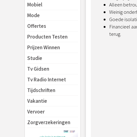
Alleen
betro
Mobiel
Weinig onderh
Mode
Goede isolati
Offertes
Financieel aa
terug.
Producten Testen
Prijzen Winnen
Studie
Tv Gidsen
Tv Radio Internet
Tijdschriften
Vakantie
Vervoer
Zorgverzekeringen