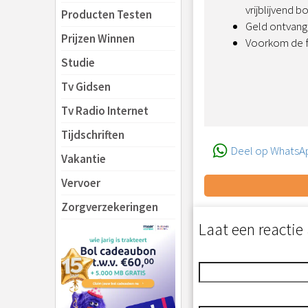
vrijblijvend b
Producten Testen
Geld ontvange
Prijzen Winnen
Voorkom de fr
Studie
Tv Gidsen
Tv Radio Internet
Tijdschriften
Deel op WhatsA
Vakantie
Vervoer
Zorgverzekeringen
Laat een reactie 