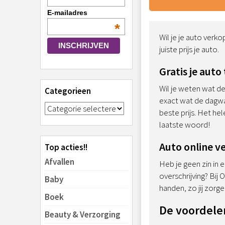
E-mailadres
*
Wil je je auto verko
juiste prijs je auto.
Gratis je aut
Wil je weten wat de
Categorieen
exact wat de dagwaa
beste prijs. Het hel
laatste woord!
Auto online 
Top acties!!
Afvallen
Heb je geen zin in
overschrijving? Bij
Baby
handen, zo jij zorge
Boek
De voordelen
Beauty & Verzorging