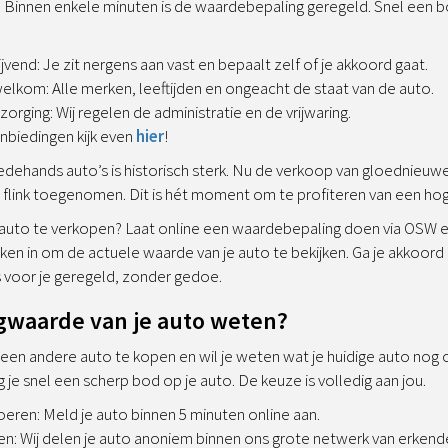
n: Binnen enkele minuten is de waardebepaling geregeld. Snel een 
lijvend: Je zit nergens aan vast en bepaalt zelf of je akkoord gaat.
welkom: Alle merken, leeftijden en ongeacht de staat van de auto.
orging: Wij regelen de administratie en de vrijwaring.
nbiedingen kijk even
hier
!
ehands auto’s is historisch sterk. Nu de verkoop van gloednieuwe 
t flink toegenomen. Dit is hét moment om te profiteren van een hog
uto te verkopen? Laat online een waardebepaling doen via OSW en v
en in om de actuele waarde van je auto te bekijken. Ga je akkoord
s voor je geregeld, zonder gedoe.
agwaarde van je auto weten?
en andere auto te kopen en wil je weten wat je huidige auto nog op
je snel een scherp bod op je auto. De keuze is volledig aan jou.
eren: Meld je auto binnen 5 minuten online aan.
: Wij delen je auto anoniem binnen ons grote netwerk van erkende