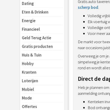
Gratis auto taxere
Dating
scherp bod
.
Eten & Drinken
Volledig vrijb
Energie
Elk voertuig 
Volledige ontz
Financieel
Voor meer aa
Geld Terug Actie
De markt voor tweed
Gratis producten
naar occasions juis
Huis & Tuin
Overweeg je om je a
simpelweg je kentek
Hobby
rond en wordt alle
Kranten
Direct de d
Loterijen
Heb je plannen om e
Mobiel
aanmelding ontvang 
Mode
Kenteken invo
Offertes
Bod ontvangen