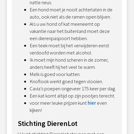
natte neus.
Een hond moet je nooit achterlaten in de
auto, ook niet als de ramen open blijven.
Als u uw hond of kat meeneemt op
vakantie naar het buitenland moet deze
een dierenpaspoort hebben.
Een teek moet bij het verwijderen eerst
verdoofd worden met alcohol.
Ik moet mijn hond scheren in de zomer,
anders heeft hij het veel te warm.
Melk is goed voor katten.
Knoflook werkt goed tegen vlooien.
Cavia’s poepen ongeveer 175 keer per dag.
Een kat komt altijd op zijn pootjes terecht.
voor meer leuke prijzen kunt
hier
even
kijken!
Stichting DierenLot