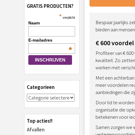
GRATIS PRODUCTEN?
*
verplicht
Bespaar jaarlijks z
Naam
bieden aan mense
E-mailadres
€ 600 voordel
*
Profiteer van € 600
kwaliteit. Zo zette
werken met verschil
Met een achterban 
meer voordelen rea
Categorieen
aanbiedingen die z
Door lid te worden 
organisatie die op
betekenen voor iede
Top acties!!
Samen zorgen we er
Afvallen
vertegenwoordiging