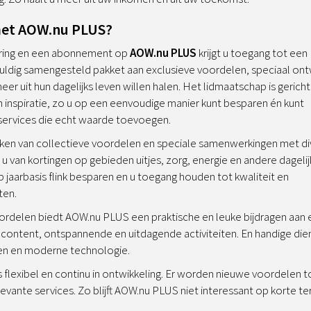
 met AOW.nu PLUS?
ring en een abonnement op
AOW.nu
PLUS
krijgt u toegang tot een
vuldig samengesteld pakket aan exclusieve voordelen, speciaal ont
eer uit hun dagelijks leven willen halen. Het lidmaatschap is gerich
 inspiratie, zo u op een eenvoudige manier kunt besparen én kunt
 services die echt waarde toevoegen.
ken van collectieve voordelen en speciale samenwerkingen met di
t u van kortingen op gebieden uitjes, zorg, energie en andere dageli
p jaarbasis flink besparen en u toegang houden tot kwaliteit en
ten.
oordelen biedt AOW.nu PLUS een praktische en leuke bijdragen aan 
 content, ontspannende en uitdagende activiteiten. En handige dien
len en moderne technologie.
 flexibel en continu in ontwikkeling. Er worden nieuwe voordelen t
evante services. Zo blijft AOW.nu PLUS niet interessant op korte te