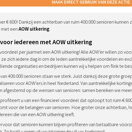
MAAK DIRECT GEBRUIK VAN DEZE ACTIE
eker € 600! Dankzij een achterban van ruim 400.000 senioren kunne
n met een
AOW uitkering
.
 voor iedereen met AOW uitkering
 voordeel per jaarmet een AOW uitkering! Alle AOW’er willen zo voor
n ze zich iedere dag in om de leden aantrekkelijke voordelen en ex
lende organisaties en bedrijven kunnen wij u helpen om flink te bes
van 400.000 senioren staan we sterk. Juist dankzij deze grote gr
liseren voor AOW’ers in heel Nederland. Van aantrekkelijke kortin
ijn afgestemd op de wensen van senioren: samen bereiken we meer
profiteert u van een financieel voordeel dat oploopt tot ruim € 600 p
komt voor de belangen van senioren. Hoe groter onze achterban, 
reen die van een AOW uitkering leeft.
voor dat senioren kunnen blijven profiteren van betaalbare voorzi
. Zo haalt u meer uit uw inkomen én uit uw toekomst.