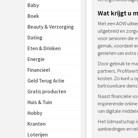
Baby
Wat krijgt u
Boek
Met een AOW uitke
Beauty & Verzorging
uitgebreid en zorg
Dating
voor senioren die m
gemak, voordeel en
Eten & Drinken
genieten van extra
Energie
Door gebruik te ma
Financieel
partners. Profiteer
kosten. Zo kunt u o
Geld Terug Actie
betrouwbare diens
Gratis producten
Naast financiële v
Huis & Tuin
inspirerende online
van digitale midde
Hobby
Het lidmaatschap is
Kranten
aanbiedingen en rel
Loterijen