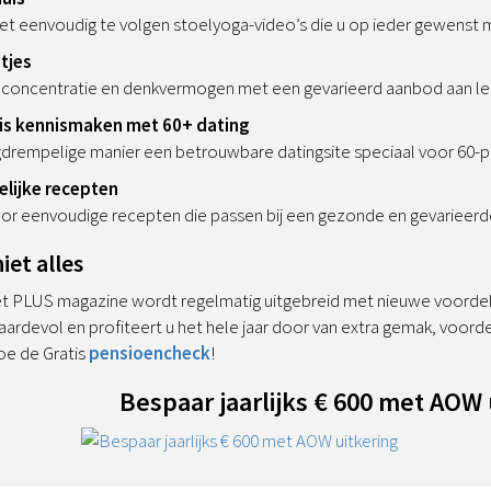
 met eenvoudig te volgen stoelyoga-video’s die u op ieder gewenst
tjes
 concentratie en denkvermogen met een gevarieerd aanbod aan leu
is kennismaken met 60+ dating
drempelige manier een betrouwbare datingsite speciaal voor 60-pl
lijke recepten
oor eenvoudige recepten die passen bij een gezonde en gevarieerde 
iet alles
t PLUS magazine wordt regelmatig uitgebreid met nieuwe voordelen,
devol en profiteert u het hele jaar door van extra gemak, voordeel e
oe de Gratis
pensioencheck
!
Bespaar jaarlijks € 600 met AOW 