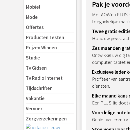
Pak je voor
Mobiel
Met AOW.nu PLUS haa
Mode
toegankelijke mani
Offertes
Twee gratis editi
Producten Testen
Houd uw geest acti
Prijzen Winnen
Zes maanden gra
Ontwikkel uw digit
Studie
computer, tablet e
Tv Gidsen
Exclusieve ledenk
Tv Radio Internet
Profiteer van aantr
diensten.
Tijdschriften
Elke maand kans 
Vakantie
Een PLUS-lid doet 
Vervoer
Voordelige hotel
Zorgverzekeringen
Geniet van comforta
Stoelyoga voor th