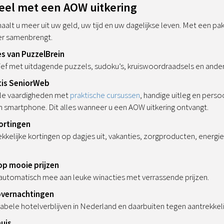
deel met een AOW uitkering
lt u meer uit uw geld, uw tijd en uw dagelijkse leven. Met een pa
er samenbrengt.
es van PuzzelBrein
ef met uitdagende puzzels, sudoku’s, kruiswoordraadsels en ander
tis SeniorWeb
ale vaardigheden met
praktische cursussen
, handige uitleg en perso
n smartphone. Dit alles wanneer u een AOW uitkering ontvangt.
ortingen
ekkelijke kortingen op dagjes uit, vakanties, zorgproducten, energ
op mooie prijzen
automatisch mee aan leuke winacties met verrassende prijzen.
overnachtingen
bele hotelverblijven in Nederland en daarbuiten tegen aantrekkeli
uis