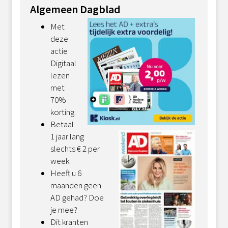
Algemeen Dagblad
Met
deze
actie
Digitaal
lezen
met
70%
korting.
Betaal
1 jaar lang
slechts € 2 per
week.
Heeft u 6
maanden geen
AD gehad? Doe
je mee?
Dit kranten